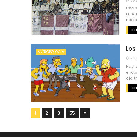
Esta 
En A
nacion
LEE
Los
ANTROPOLOGÍA
20:1
Hoy e
encon
día (
LEE
1
2
3
55