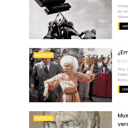
La le
es un
Absur
LEE
¿Em
ANÉCDOTA
20:
Hoy, 
Falle
Rosa..
LEE
Mue
ANÉCDOTA
ver