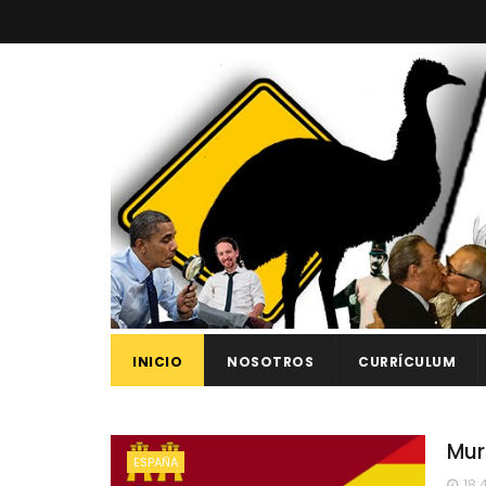
INICIO
NOSOTROS
CURRÍCULUM
Mur
ESPAÑA
18: