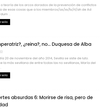
y o teoría de los arcos dorados de la prevención de conflictos
a de esas cosas que a los miembros/as/xs/ts/rt/ah de Ad
dum ...
R MÁS
peratriz?, ¿reina?, no... Duquesa de Alba
33
día 20 de noviembre del año 2014, Sevilla se viste de luto.
ce la más sevillana de entre todas las no sevillanas, María del
.
R MÁS
rtes absurdas 6: Morirse de risa, pero de
dad