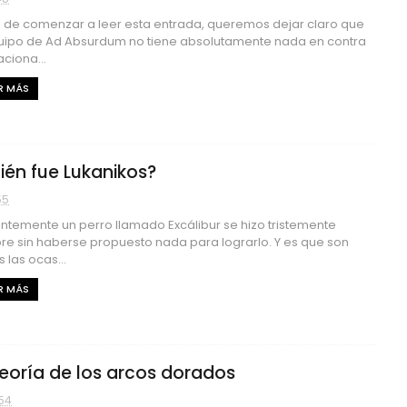
 de comenzar a leer esta entrada, queremos dejar claro que
uipo de Ad Absurdum no tiene absolutamente nada en contra
aciona...
R MÁS
ién fue Lukanikos?
55
ntemente un perro llamado Excálibur se hizo tristemente
re sin haberse propuesto nada para lograrlo. Y es que son
 las ocas...
R MÁS
teoría de los arcos dorados
54