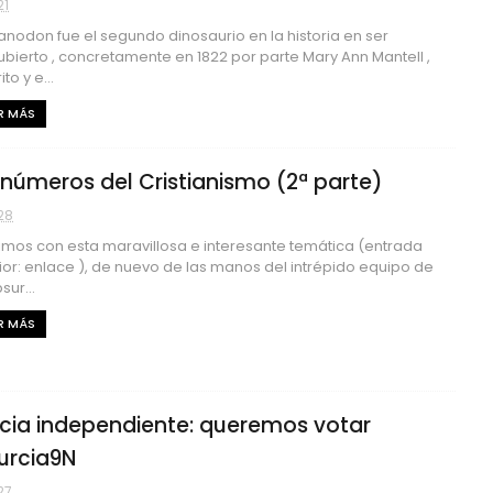
21
uanodon fue el segundo dinosaurio en la historia en ser
bierto , concretamente en 1822 por parte Mary Ann Mantell ,
to y e...
R MÁS
 números del Cristianismo (2ª parte)
28
mos con esta maravillosa e interesante temática (entrada
ior: enlace ), de nuevo de las manos del intrépido equipo de
sur...
R MÁS
cia independiente: queremos votar
rcia9N
27