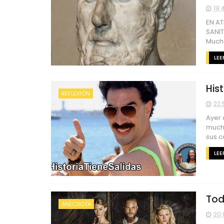
19:
EN AT
SANI
Mucha
LEE
Hist
REFLEXIÓN
22:
Ayer 
mucho
sus c
LEE
Tod
ANÉCDOTA
20: