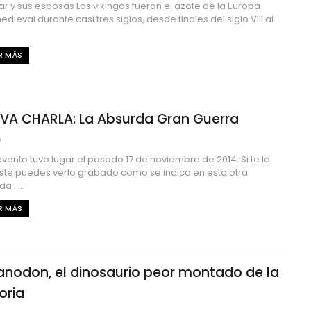
r y sus esposas Los vikingos fueron el azote de la Europa
edieval durante casi tres siglos, desde finales del siglo VIII al
R MÁS
VA CHARLA: La Absurda Gran Guerra
0
evento tuvo lugar el pasado 17 de noviembre de 2014. Si te lo
ste puedes verlo grabado como se indica en esta otra
a . ...
R MÁS
anodon, el dinosaurio peor montado de la
oria