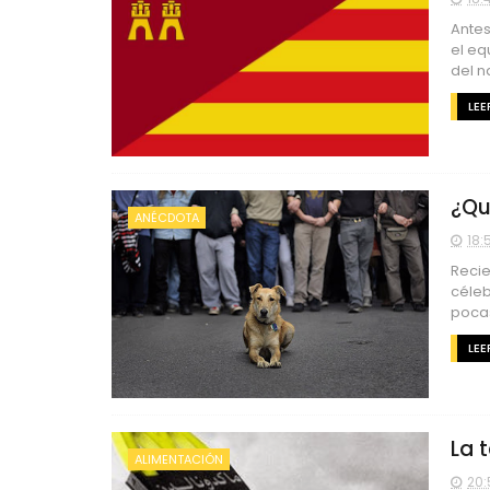
Antes
el eq
del n
LEE
¿Qu
ANÉCDOTA
18:
Recie
céleb
pocas
LEE
La 
ALIMENTACIÓN
20: