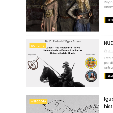
Ragna
altom
...
LEE
NUE
NOTICIAS
9:1
Este 
perdi
entrad
LEE
Igu
ANÉCDOTA
hist