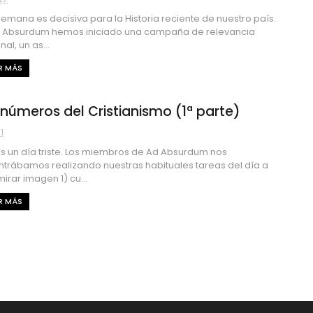
semana es decisiva para la Historia reciente de nuestro país.
d Absurdum hemos iniciado una campaña de relevancia
al, un as...
R MÁS
 números del Cristianismo (1ª parte)
1
s un día triste. Los miembros de Ad Absurdum nos
trábamos realizando nuestras habituales tareas del día a
mirar imagen 1) cu...
R MÁS