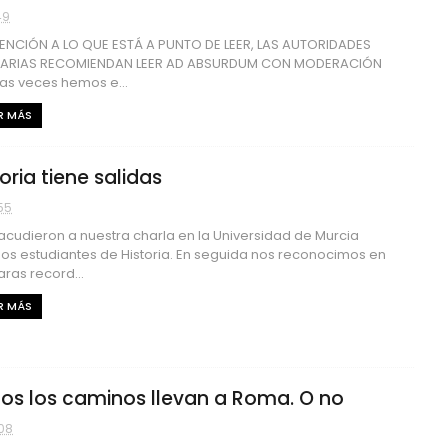
49
ENCIÓN A LO QUE ESTÁ A PUNTO DE LEER, LAS AUTORIDADES
TARIAS RECOMIENDAN LEER AD ABSURDUM CON MODERACIÓN
s veces hemos e...
R MÁS
oria tiene salidas
55
acudieron a nuestra charla en la Universidad de Murcia
s estudiantes de Historia. En seguida nos reconocimos en
aras record...
R MÁS
os los caminos llevan a Roma. O no
08