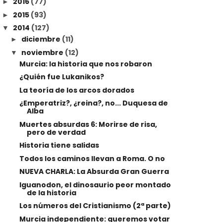
2016
(77)
►
2015
(93)
►
2014
(127)
▼
diciembre
(11)
►
noviembre
(12)
▼
Murcia: la historia que nos robaron
¿Quién fue Lukanikos?
La teoría de los arcos dorados
¿Emperatriz?, ¿reina?, no... Duquesa de
Alba
Muertes absurdas 6: Morirse de risa,
pero de verdad
Historia tiene salidas
Todos los caminos llevan a Roma. O no
NUEVA CHARLA: La Absurda Gran Guerra
Iguanodon, el dinosaurio peor montado
de la historia
Los números del Cristianismo (2ª parte)
Murcia independiente: queremos votar