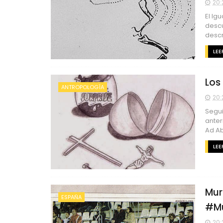
20:
El Ig
descu
descri
LEE
Los
ANTROPOLOGÍA
20:
Segui
anter
Ad Ab
LEE
Mur
ESPAÑA
#Mu
20: